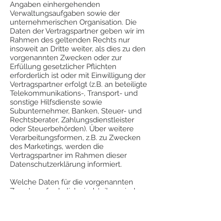
Angaben einhergehenden
Verwaltungsaufgaben sowie der
unternehmerischen Organisation. Die
Daten der Vertragspartner geben wir im
Rahmen des geltenden Rechts nur
insoweit an Dritte weiter, als dies zu den
vorgenannten Zwecken oder zur
Erfüllung gesetzlicher Pflichten
erforderlich ist oder mit Einwilligung der
Vertragspartner erfolgt (z.B. an beteiligte
Telekommunikations-, Transport- und
sonstige Hilfsdienste sowie
Subunternehmer, Banken, Steuer- und
Rechtsberater, Zahlungsdienstleister
oder Steuerbehörden). Über weitere
Verarbeitungsformen, z.B. zu Zwecken
des Marketings, werden die
Vertragspartner im Rahmen dieser
Datenschutzerklärung informiert.
Welche Daten für die vorgenannten
Zwecke erforderlich sind, teilen wir den
Vertragspartnern vor oder im Rahmen
der Datenerhebung, z.B. in
Onlineformularen, durch besondere