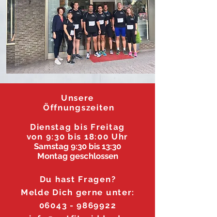
Unsere
Öffnungszeiten
Dienstag
bis F
reitag
von 9:30 bis 18:00 Uhr
Samstag 9:30 bis 13:30
Montag geschlossen
Du hast Fragen?
Melde Dich gerne unter:
06043 - 9869922