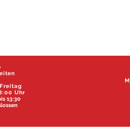
e
eiten
M
 F
reitag
8:00 Uhr
is 13:30
lossen