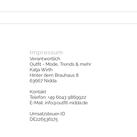
ome
Aktuelles
Unser Team
Service
Afterhour 
Impressum
Verantwortlich
Outfit - Mode, Trends & mehr
Katja Wirth
Hinter dem Brauhaus 8
63667 Nidda
Kontakt
Telefon: +49 6043 9869922
E-Mail:
info@outfit-nidda.de
Umsatzsteuer-ID
DE226536175