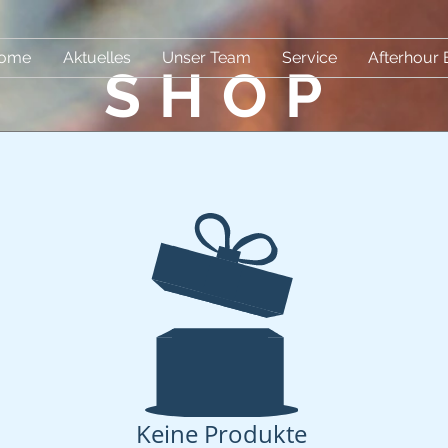
ome
Aktuelles
Unser Team
Service
Afterhour 
SHOP
Keine Produkte